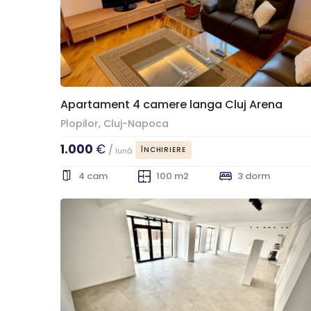
Apartament 4 camere langa Cluj Arena
Plopilor, Cluj-Napoca
1.000
€
/
ÎNCHIRIERE
lună
4 cam
100 m2
3 dorm