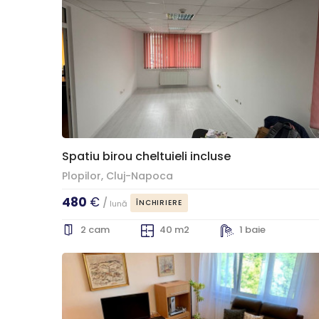
Spatiu birou cheltuieli incluse
Plopilor, Cluj-Napoca
480
€
/
ÎNCHIRIERE
lună
2 cam
40 m2
1 baie