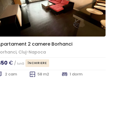
Apartament 2 camere Borhanci
orhanci, Cluj-Napoca
450
€
/
ÎNCHIRIERE
lună
2 cam
58 m2
1 dorm