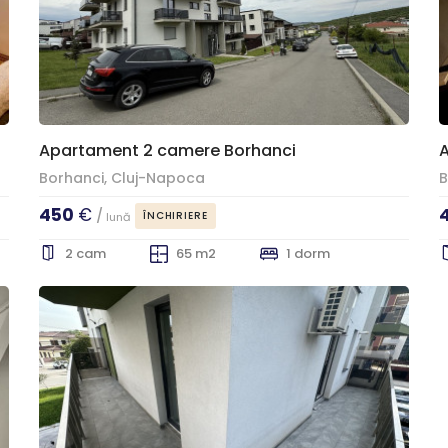
Apartament 2 camere Borhanci
Borhanci, Cluj-Napoca
B
450
€
/
ÎNCHIRIERE
lună
2 cam
65 m2
1 dorm