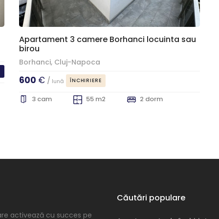
Apartament 3 camere Borhanci locuinta sau
birou
Borhanci, Cluj-Napoca
E
600
€
/
ÎNCHIRIERE
lună
3 cam
55 m2
2 dorm
Căutări populare
are activează cu succes pe