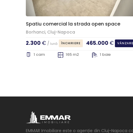
Spatiu comercial la strada open space
Borhanci, Cluj-Napoca
2.300
€
465.000
€
/
ÎNCHIRIERE
VÂNZAR
lună
1 cam
165 m2
1 baie
EMMAR Imobiliare este o agenție din Cluj-Napoca c