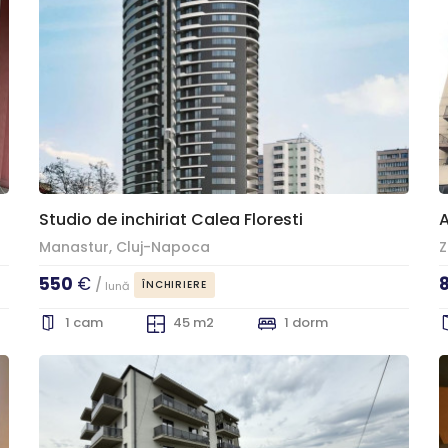
Studio de inchiriat Calea Floresti
A
Manastur, Cluj-Napoca
Z
550
€
/
ÎNCHIRIERE
lună
1 cam
45 m2
1 dorm