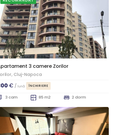
RECOMANDAT
partament 3 camere Zorilor
orilor, Cluj-Napoca
800
€
/
ÎNCHIRIERE
lună
3 cam
85 m2
2 dorm