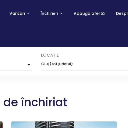
Vânzări
Închirieri
Adaugă ofertă
Despr
LOCAȚIE
Cluj (tot județul)
 de închiriat