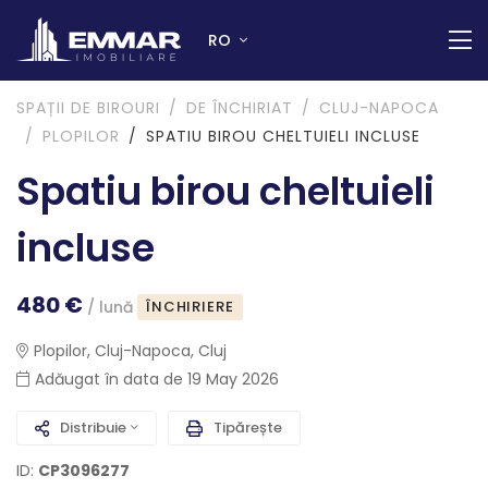
RO
SPAȚII DE BIROURI
DE ÎNCHIRIAT
CLUJ-NAPOCA
PLOPILOR
SPATIU BIROU CHELTUIELI INCLUSE
Spatiu birou cheltuieli
incluse
480 €
ÎNCHIRIERE
/ lună
Plopilor, Cluj-Napoca, Cluj
Adăugat în data de 19 May 2026
Distribuie
Tipărește
ID:
CP3096277