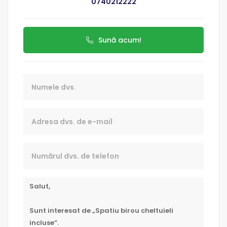
0740212222
Sună acum!